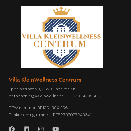
Villa KleinWellness Centrum
Epesiastraat 20, 3620 Lanaken M:
ontspanning@kleinwellness. T: +31 6 43956817
BTW nummer: BE1001.980.306
Bankrekeningnummer: BE88733077843641