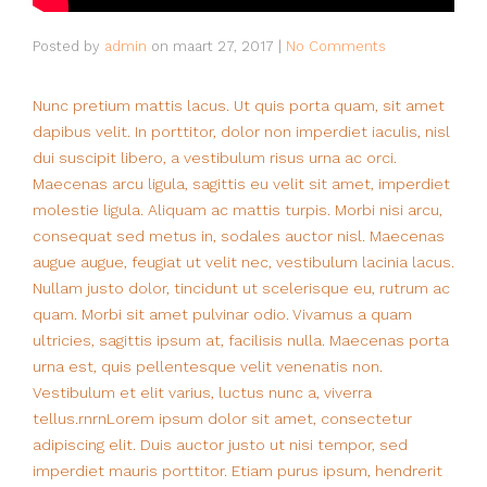
Posted by
admin
on
maart 27, 2017
|
No Comments
Nunc pretium mattis lacus. Ut quis porta quam, sit amet
dapibus velit. In porttitor, dolor non imperdiet iaculis, nisl
dui suscipit libero, a vestibulum risus urna ac orci.
Maecenas arcu ligula, sagittis eu velit sit amet, imperdiet
molestie ligula. Aliquam ac mattis turpis. Morbi nisi arcu,
consequat sed metus in, sodales auctor nisl. Maecenas
augue augue, feugiat ut velit nec, vestibulum lacinia lacus.
Nullam justo dolor, tincidunt ut scelerisque eu, rutrum ac
quam. Morbi sit amet pulvinar odio. Vivamus a quam
ultricies, sagittis ipsum at, facilisis nulla. Maecenas porta
urna est, quis pellentesque velit venenatis non.
Vestibulum et elit varius, luctus nunc a, viverra
tellus.rnrnLorem ipsum dolor sit amet, consectetur
adipiscing elit. Duis auctor justo ut nisi tempor, sed
imperdiet mauris porttitor. Etiam purus ipsum, hendrerit