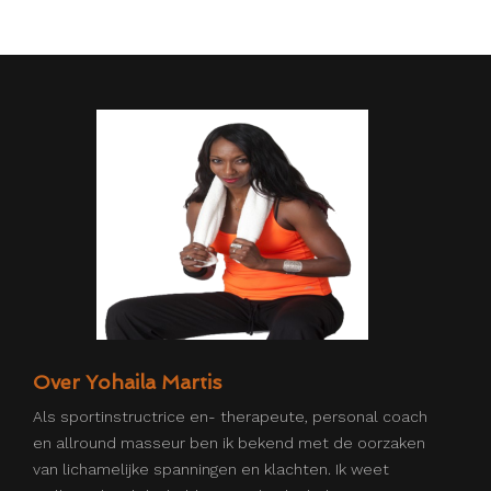
Over Yohaila Martis
Als
sportinstructrice en- therapeute
,
personal coach
en allround masseur
ben ik bekend met de oorzaken
van lichamelijke spanningen en klachten. Ik weet