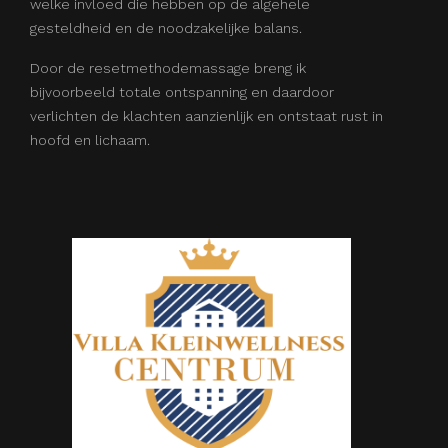
welke invloed die hebben op de algehele
gesteldheid en de noodzakelijke balans.
Door de resetmethodemassage breng ik
bijvoorbeeld totale ontspanning en daardoor
verlichten de klachten aanzienlijk en ontstaat rust in
hoofd en lichaam.