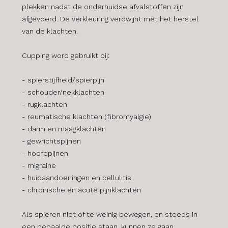
plekken nadat de onderhuidse afvalstoffen zijn
afgevoerd. De verkleuring verdwijnt met het herstel
van de klachten.​
Cupping word gebruikt bij:
- spierstijfheid/spierpijn
- schouder/nekklachten
- rugklachten
- reumatische klachten (fibromyalgie)
- darm en maagklachten
- gewrichtspijnen
- hoofdpijnen
- migraine
- huidaandoeningen en cellulitis
- chronische en acute pijnklachten
Als spieren niet of te weinig bewegen, en steeds in
een bepaalde positie staan, kunnen ze gaan